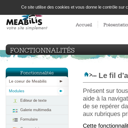
Panneau de gestion des cookies
Ce site utilise des cookies et vous donne le contrôle sur
Accueil
Présentati
FONCTIONNALITÉS
Fonctionnalités
Le fil d'
Le coeur de Meabilis
Présent sur tous
Modules
aide à la navigat
Editeur de texte
de se repérer da
Galerie multimedia
aux rubriques pr
Formulaire
Cette fonctionnali