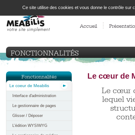
Panneau de gestion des cookies
Ce site utilise des cookies et vous donne le contrôle sur
Accueil
Présentati
FONCTIONNALITÉS
Le cœur de M
Fonctionnalités
Le coeur de Meabilis
Le cœur d
Interface d'administration
lequel vi
struct
Le gestionnaire de pages
cont
Glisser / Déposer
L'édition WYSIWYG