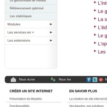
Le gestionnaire de médias
L'in
Référencement optimisé
Le g
Les statistiques
La s
Modules
L'éd
Les services en +
Le g
Les extensions
L'op
Les 
Nous écrire
Nous lire
N
CRÉER UN SITE INTERNET
EN SAVOIR PLUS
Présentation de Meabilis
La création de site internet é
Fonctionnalités
Vos besoins, nos solutions