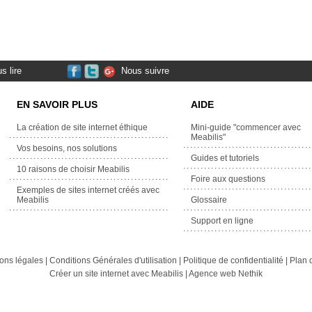
s lire
Nous suivre
EN SAVOIR PLUS
AIDE
La création de site internet éthique
Mini-guide "commencer avec
Meabilis"
Vos besoins, nos solutions
Guides et tutoriels
10 raisons de choisir Meabilis
Foire aux questions
Exemples de sites internet créés avec
Meabilis
Glossaire
Support en ligne
ons légales
|
Conditions Générales d'utilisation
|
Politique de confidentialité
|
Plan d
Créer un site internet avec Meabilis
|
Agence web Nethik