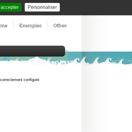
 accepter
Personnaliser
Aide
Webmail
S'inscrire
Se connecter
sme
Exemples
Offres
 correctement configuré.