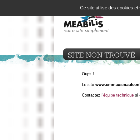
Panneau de gestion des cookies
Ce site utilise des cookies e
SITE NON TROUVÉ
Oups !
Le site
www.emmausmauleon79
Contactez l'
équipe technique
si 