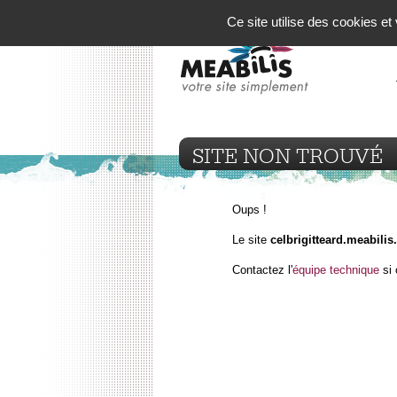
Panneau de gestion des cookies
Ce site utilise des cookies e
SITE NON TROUVÉ
Oups !
Le site
celbrigitteard.meabilis.
Contactez l'
équipe technique
si 