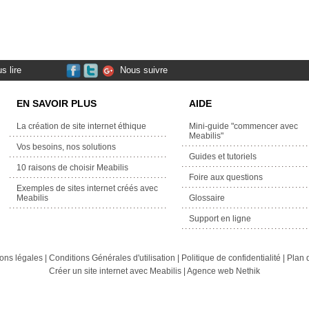
s lire
Nous suivre
EN SAVOIR PLUS
AIDE
La création de site internet éthique
Mini-guide "commencer avec
Meabilis"
Vos besoins, nos solutions
Guides et tutoriels
10 raisons de choisir Meabilis
Foire aux questions
Exemples de sites internet créés avec
Meabilis
Glossaire
Support en ligne
ons légales
|
Conditions Générales d'utilisation
|
Politique de confidentialité
|
Plan d
Créer un site internet avec Meabilis
|
Agence web Nethik