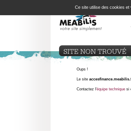
Panneau de gestion des cookies
Ce site utilise des cookies e
SITE NON TROUVÉ
Oups !
Le site
accesfinance.meabilis.
Contactez l'
équipe technique
si 