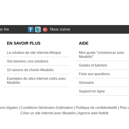
s lire
Nous suivre
EN SAVOIR PLUS
AIDE
La création de site internet éthique
Mini-guide "commencer avec
Meabilis"
Vos besoins, nos solutions
Guides et tutoriels
10 raisons de choisir Meabilis
Foire aux questions
Exemples de sites internet créés avec
Meabilis
Glossaire
Support en ligne
ons légales
|
Conditions Générales d'utilisation
|
Politique de confidentialité
|
Plan d
Créer un site internet avec Meabilis
|
Agence web Nethik